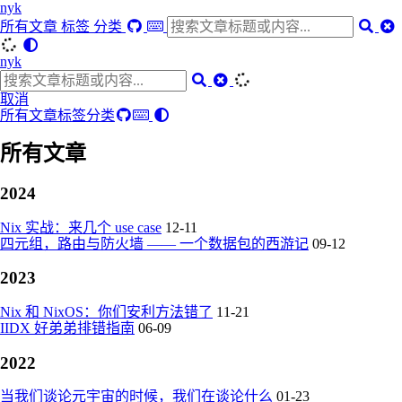
nyk
所有文章
标签
分类
nyk
取消
所有文章
标签
分类
所有文章
2024
Nix 实战：来几个 use case
12-11
四元组，路由与防火墙 —— 一个数据包的西游记
09-12
2023
Nix 和 NixOS：你们安利方法错了
11-21
IIDX 好弟弟排错指南
06-09
2022
当我们谈论元宇宙的时候，我们在谈论什么
01-23