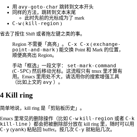
avy-goto-char
用
跳转到文本开头
同样的方法，跳转到文本末尾
此时先前的光标成为了 mark
C-w
kill-region
(
)
省去了按住 Shift 或者拖左键之类的事。
C-x C-x
exchange-
Region 不需要「高亮」。
(
point-and-mark
) 能交换 Point 和 Mark 的位置，
顺便高亮出 Region。
set-mark-command
手动「框选」一段文字：
C-SPC
(
) 然后移动光标。这流程只有 tmux 里才算有
用。Emacs 里用处不大，请活用你的搜索增强工具
avy
（比如上文的
）。
4
Kill ring
简单地说，kill ring 是「剪贴板历史」。
C-w
kill-region
C-k
Emacs 里常见的删除操作（比如
或者
kill-line
）都会把被删除部分放在 kill ring 里，随时可以用
C-y
yank
C-y
(
) 粘贴回 buffer。按几次
就粘贴几次。