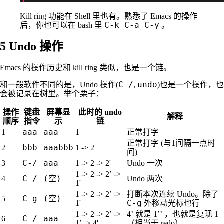
Kill ring 功能在 Shell 里也有。熟悉了 Emacs 的操作
C-k C-a C-y
后，你也可以在 bash 里
。
5
Undo 操作
Emacs 的操作历史和 kill ring 类似，也是一个链。
C-/
undo
和一般软件不同的是，Undo 操作(
,
)也是一个操作，也
会被记录在树里。举个栗子：
操作
键盘
屏幕显
此时的 undo
解释
顺序
指令
示
链
aaa
aaa
1
1
正常打字
正常打字 (与1间隔一点时
bbb
aaabbb
2
1 -> 2
间)
C-/
aaa
3
1 -> 2 -> 2'
Undo 一次
1 -> 2 -> 2’ ->
C-/
(空)
4
Undo 两次
1'
1 -> 2 -> 2’ ->
打断本次连续 Undo。除了
C-g
(空)
5
C-g
1'
外移动光标也行
1 -> 2 -> 2’ ->
4’ 就是 1’’ ，也就是复现 1
C-/
aaa
6
1’ -> 4'
（相当于 redo）