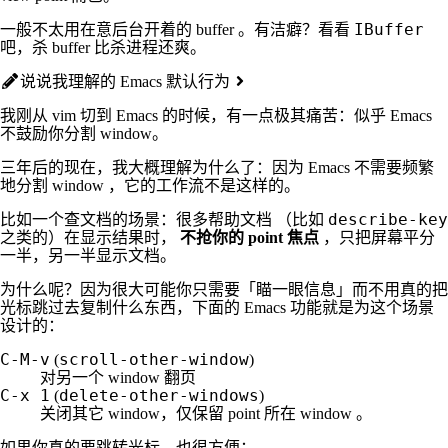
IBuffer
一般不太用在意后台开着的 buffer 。有洁癖？看看
吧，杀 buffer 比杀进程还爽。
说说我理解的 Emacs 默认行为
我刚从 vim 切到 Emacs 的时候，有一点极其痛苦：似乎 Emacs
不鼓励你分割 window。
三年后的现在，我大概理解为什么了：因为 Emacs 不需要频繁
地分割 window ，它的工作流不是这样的。
describe-key
比如一个查文档的场景：很多帮助文档 （比如
之类的）在显示结果时，
不抢你的 point 焦点
，只把屏幕平分
一半，另一半显示文档。
为什么呢？因为很大可能你只需要「瞄一眼信息」而不用真的把
光标跳过去复制什么东西，下面的 Emacs 功能就是为这个场景
设计的：
C-M-v
scroll-other-window
(
)
对另一个 window 翻页
C-x 1
delete-other-windows
(
)
关闭其它 window，仅保留 point 所在 window 。
如果你真的要跳转光标，也很方便：