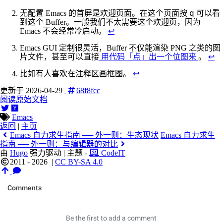
q
无配置 Emacs 的首屏是欢迎页面。在这个页面按
可以看
到这个 Buffer。一般我们不太需要这个欢迎页，因为
Emacs 不会经常冷启动。
↩︎
Emacs GUI 定制很灵活，Buffer 不仅能渲染 PNG 之类的图
片文件，甚至可以直接
用代码「点」出一个位图来
。
↩︎
比如有人喜欢在注释区画框图。
↩︎
更新于 2026-04-29
68f8fcc
阅读原始文档
Emacs
返回
|
主页
Emacs 自力求生指南 ── 外一则：生态现状
Emacs 自力求生
指南 ── 外一则：与编辑器的对比
由
Hugo
强力驱动 | 主题 -
CodeIT
2011 - 2026
|
CC BY-SA 4.0