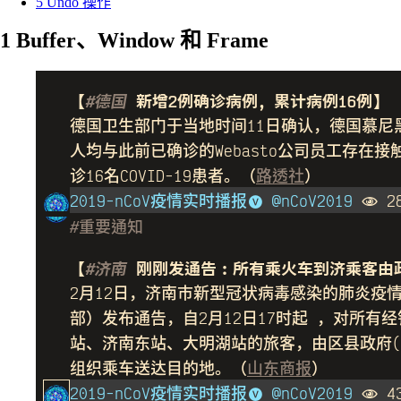
5
Undo 操作
1
Buffer、Window 和 Frame