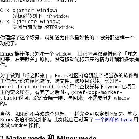
C-x o
other-window
(
)
光标跳转到下一个 window
C-x 0
delete-window
(
)
关闭当前光标所在的 window
1
你理解了这个场景，就知道为什么最好按的
被分配这样一个
功能了。
Emacs 推荐你只关注一个 window ，其它内容都遵循这个「呼之
即来，看完就关」原则，没有移动光标带来的精力开销和多余操
作。
为了做到「呼之即来」，Emacs 社区打磨沉淀了相当多的软件和
M-.
工作流让你方便地跨行、跨文件、跨项目跳转。比如
xref-find-definitions
(
) 用来查找光标下 symbol 在项目
M-,
xref-pop-marker-
里的定义所在，看完了之后
(
stack
) 返回。跳过去瞄一眼，再回来，不需要分割 window
的。
当然，如果你不喜欢这个思想，一样完全可以定制[^fn:5]。毕竟
Emacs 没啥不能定制的。比如我自己就写了
一个简单的 hydra
用
来做 window 操作。
2
Major mode 和 Minor mode