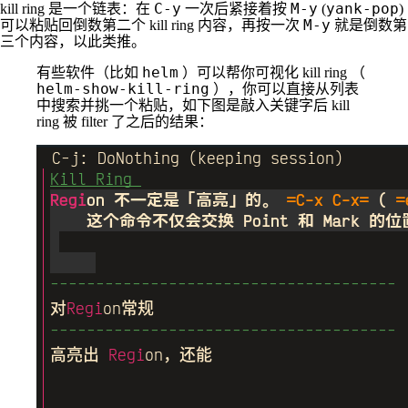
C-y
M-y
yank-pop
kill ring 是一个链表：在
一次后紧接着按
(
)
M-y
可以粘贴回倒数第二个 kill ring 内容，再按一次
就是倒数第
三个内容，以此类推。
helm
有些软件（比如
）可以帮你可视化 kill ring （
helm-show-kill-ring
），你可以直接从列表
中搜索并挑一个粘贴，如下图是敲入关键字后 kill
ring 被 filter 了之后的结果：