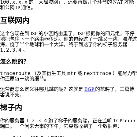
100.x.x.x
的「大局域网」，还要再做几个环节的 NAT 才能
和公网 IP 通信。
互联网内
这个包现在到 ISP 的小区路由里了，ISP 根据你的四元组，不停
地把包往下一个路由器传递。你的包经过了一跳又一跳，漂洋过
海，绕了半个地球和一个大洋，终于到达了你的梯子服务器
1.2.3.4
。
怎么跳的？
traceroute
mtr
nexttrace
（及其衍生工具
或
）能尽力帮
你还原每一跳的细节。
运营商怎么定义往哪儿跳的呢？这就是
BGP
的范畴了，三篇博
客说不完。
梯子内
1.2.3.4
5555
你的服务器
跑了梯子的服务端，正在监听 TCP
端口。一个闲来无事的下午，它突然收到了一个数据包：