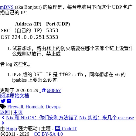
mDNS
(aka Bonjour) 的原理是，每台电脑用下面这个 UDP 包广
播自己的 IP：
Address (IP)
Port (UDP)
（自己的 IP）
5353
SRC
224.0.0.251
5353
DST
试着想想，路由器上的防火墙要在哪个表哪个链上设置什
么规则以放行、禁止或
者 log 这些包。
DST IP
ff02::fb
IPv6 版的
是
，同样想想在 v6 的
iptables 上要怎么设置
更新于 2026-04-29
68f8fcc
阅读原始文档
Firewall
,
Homelab
,
Devops
返回
|
主页
Nix 和 NixOS：你们安利方法错了
Nix 实战：来几个 use case
由
Hugo
强力驱动 | 主题 -
CodeIT
2011 - 2026
|
CC BY-SA 4.0