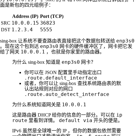
面是新包的四元组例子：
Address (IP)
Port (TCP)
10.0.0.15
36823
SRC
1.2.3.4
5555
DST
enp3s0
sing-box 让系统不要查路由表直接把这个数据包转送给
enp3s0
。现在这个包到达
网卡的硬件缓冲区了，网卡把它发
10.0.0.1
给了网关
，也就是你家里的路由器。
enp3s0
为什么 sing-box 知道是
网卡？
你可以在 JSON 配置里手动指定出口
.route.default_interface
或者，你可以让 sing-box 查找系统路由表的默
认出站规则对应的网口
.route.auto_detect_interface
10.0.0.1
为什么系统知道网关是
ip
这是路由器 DHCP 给你的信息的一部分。可以在
route
default via
里看到详情。
开头的便是。
IPv6 虽然是全球唯一的 IP ，但你的数据包依然需要