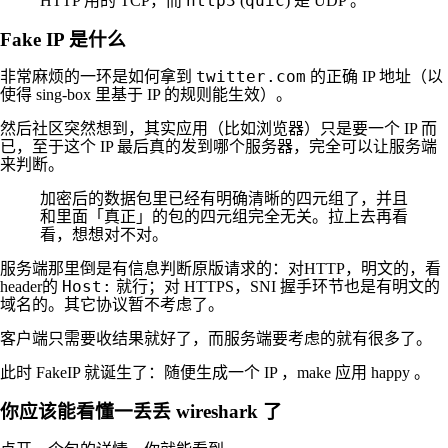
http3
quic
HTTP 用的 TCP，而
(
) 是 UDP 。
Fake IP 是什么
twitter.com
非常麻烦的一环是如何拿到
的正确 IP 地址（以
使得 sing-box 里基于 IP 的规则能生效）。
然后社区突然想到，其实应用（比如浏览器）只是要一个 IP 而
已，至于这个 IP 最后真的发到哪个服务器，完全可以让服务端
来判断。
加密后的数据包里已经有明确清晰的四元组了，并且
和里面「真正」的包的四元组完全无关。拉上去再看
看，想想对不对。
服务端那里倒是有信息判断原版请求的：对HTTP，明文的，看
Host:
header的
就行；对 HTTPS，SNI 握手环节也是有明文的
域名的。其它协议暂不考虑了。
客户端只需要收结果就好了，而服务端要考虑的就有很多了。
此时 FakeIP 就诞生了：随便生成一个 IP ，make 应用 happy 。
你应该能看懂一丢丢 wireshark 了