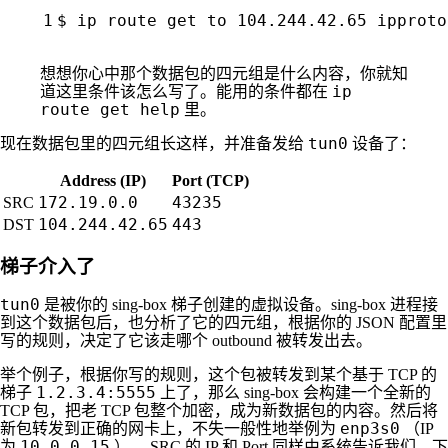
$ ip route get to 104.244.42.65 ipproto
想想你心中那个数据包的四元组是什么内容，你就知
ip
道这里条件该怎么写了。能用的条件都在
route get help
里。
tun0
现在数据包里的四元组长这样，并准备发给
设备了：
Address (IP)
Port (TCP)
172.19.0.0
43235
SRC
104.244.42.65
443
DST
梯子介入了
tun0
是被你的 sing-box 梯子创建的虚拟设备。sing-box 进程接
到这个数据包后，也分析了它的四元组，根据你的 JSON 配置里
写的规则，决定了它该走哪个 outbound 被转发出去。
举个例子，根据你写的规则，这个包被转发到某个基于 TCP 的
1.2.3.4:5555
梯子
上了，那么 sing-box 会构建一个全新的
TCP 包，把老 TCP 包整个加密，成为新数据包的内容。然后将
enp3s0
新包转发到正确的网卡上，不失一般性地举例为
（IP
10.0.0.15
为
） 。SRC 的 IP 和 Port 同样由系统告诉我们。下