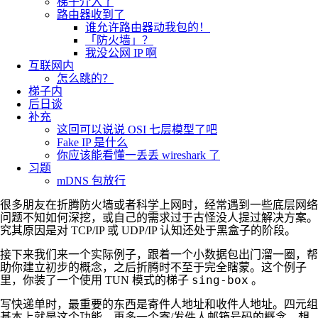
梯子介入了
路由器收到了
谁允许路由器动我包的！
「防火墙」？
我没公网 IP 啊
互联网内
怎么跳的？
梯子内
后日谈
补充
这回可以说说 OSI 七层模型了吧
Fake IP 是什么
你应该能看懂一丢丢 wireshark 了
习题
mDNS 包放行
很多朋友在折腾防火墙或者科学上网时，经常遇到一些底层网络
问题不知如何深挖，或自己的需求过于古怪没人提过解决方案。
究其原因是对 TCP/IP 或 UDP/IP 认知还处于黑盒子的阶段。
接下来我们来一个实际例子，跟着一个小数据包出门溜一圈，帮
助你建立初步的概念，之后折腾时不至于完全瞎蒙。这个例子
sing-box
里，你装了一个使用 TUN 模式的梯子
。
写快递单时，最重要的东西是寄件人地址和收件人地址。四元组
基本上就是这个功能，再多一个寄/发件人邮箱号码的概念。想