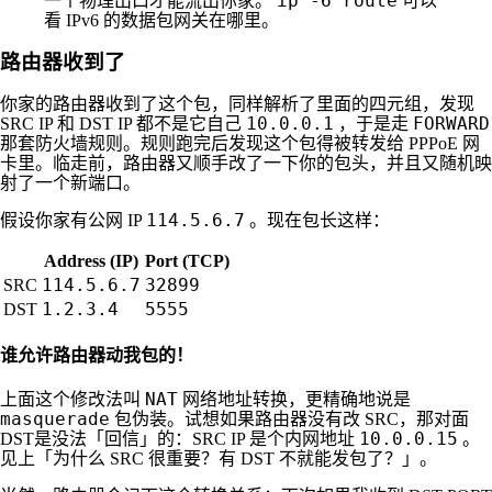
ip -6 route
一个物理出口才能流出你家。
可以
看 IPv6 的数据包网关在哪里。
路由器收到了
你家的路由器收到了这个包，同样解析了里面的四元组，发现
10.0.0.1
FORWARD
SRC IP 和 DST IP 都不是它自己
，于是走
那套防火墙规则。规则跑完后发现这个包得被转发给 PPPoE 网
卡里。临走前，路由器又顺手改了一下你的包头，并且又随机映
射了一个新端口。
114.5.6.7
假设你家有公网 IP
。现在包长这样：
Address (IP)
Port (TCP)
114.5.6.7
32899
SRC
1.2.3.4
5555
DST
谁允许路由器动我包的！
NAT
上面这个修改法叫
网络地址转换，更精确地说是
masquerade
包伪装。试想如果路由器没有改 SRC，那对面
10.0.0.15
DST是没法「回信」的：SRC IP 是个内网地址
。
见上「为什么 SRC 很重要？有 DST 不就能发包了？」。