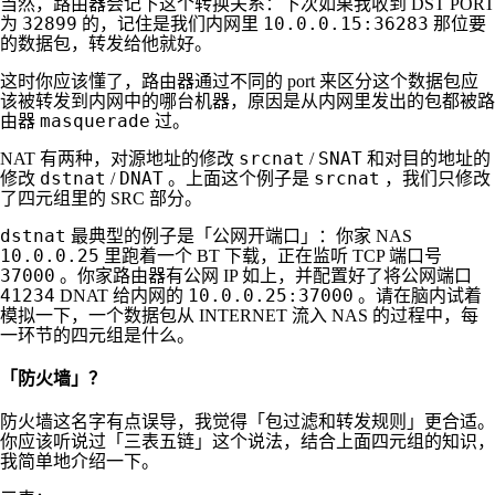
当然，路由器会记下这个转换关系：下次如果我收到 DST PORT
32899
10.0.0.15:36283
为
的，记住是我们内网里
那位要
的数据包，转发给他就好。
这时你应该懂了，路由器通过不同的 port 来区分这个数据包应
该被转发到内网中的哪台机器，原因是从内网里发出的包都被路
masquerade
由器
过。
srcnat
SNAT
NAT 有两种，对源地址的修改
/
和对目的地址的
dstnat
DNAT
srcnat
修改
/
。上面这个例子是
，我们只修改
了四元组里的 SRC 部分。
dstnat
最典型的例子是「公网开端口」：你家 NAS
10.0.0.25
里跑着一个 BT 下载，正在监听 TCP 端口号
37000
。你家路由器有公网 IP 如上，并配置好了将公网端口
41234
10.0.0.25:37000
DNAT 给内网的
。请在脑内试着
模拟一下，一个数据包从 INTERNET 流入 NAS 的过程中，每
一环节的四元组是什么。
「防火墙」？
防火墙这名字有点误导，我觉得「包过滤和转发规则」更合适。
你应该听说过「三表五链」这个说法，结合上面四元组的知识，
我简单地介绍一下。