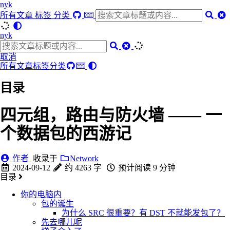
nyk
所有文章
标签
分类
nyk
取消
所有文章
标签
分类
目录
四元组，路由与防火墙 —— 一
个数据包的西游记
作者
收录于
Network
2024-09-12
约 4263 字
预计阅读 9 分钟
目录
你的电脑内
包的诞生
为什么 SRC 很重要？有 DST 不就能发包了？
先去哪儿呢