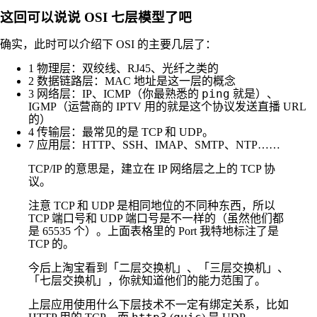
这回可以说说 OSI 七层模型了吧
确实，此时可以介绍下 OSI 的主要几层了：
1 物理层：双绞线、RJ45、光纤之类的
2 数据链路层：MAC 地址是这一层的概念
ping
3 网络层：IP、ICMP（你最熟悉的
就是）、
IGMP（运营商的 IPTV 用的就是这个协议发送直播 URL
的）
4 传输层：最常见的是 TCP 和 UDP。
7 应用层：HTTP、SSH、IMAP、SMTP、NTP……
TCP/IP 的意思是，建立在 IP 网络层之上的 TCP 协
议。
注意 TCP 和 UDP 是相同地位的不同种东西，所以
TCP 端口号和 UDP 端口号是不一样的（虽然他们都
是 65535 个）。上面表格里的 Port 我特地标注了是
TCP 的。
今后上淘宝看到「二层交换机」、「三层交换机」、
「七层交换机」，你就知道他们的能力范围了。
上层应用使用什么下层技术不一定有绑定关系，比如