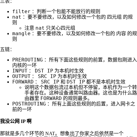
三表：
filter
：判断一个包能不能放行的规则
nat
：要不要修改，以及如何修改一个包的 四元组 的规
则
nat
注意
只关心四元组
mangle
：要不要修改，以及如何修改一个包的 内容 的规
则
五链：
PREROUTING
：所有下面这些规则的前置，数据包刚进入
内核的一环
INPUT
DST IP
：
为本机时生效
OUTPUT
SRC IP
：
为本机时生效
FORWARD
SRC IP
DST IP
：
和
都不是本机时生效
说明这个数据包流过本机但不停留，本机作为一个转
手者存在。这种设备通常叫路由器。这也是为什么路
FORWARD
由器里
的规则最多。
POSTROUTING
：所有上面这些规则的后置，进入网卡之
前的一环
我没公网 IP 啊
那就是多几个环节的 NAT。想象出了你家之后依然是一个