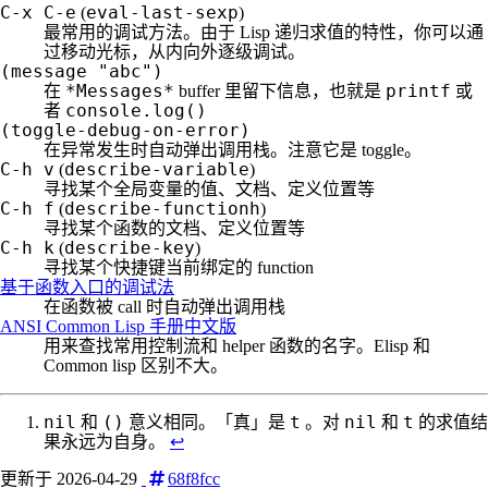
C-x C-e
eval-last-sexp
(
)
最常用的调试方法。由于 Lisp 递归求值的特性，你可以通
过移动光标，从内向外逐级调试。
(message "abc")
*Messages*
printf
在
buffer 里留下信息，也就是
或
console.log()
者
(toggle-debug-on-error)
在异常发生时自动弹出调用栈。注意它是 toggle。
C-h v
describe-variable
(
)
寻找某个全局变量的值、文档、定义位置等
C-h f
describe-functionh
(
)
寻找某个函数的文档、定义位置等
C-h k
describe-key
(
)
寻找某个快捷键当前绑定的 function
基于函数入口的调试法
在函数被 call 时自动弹出调用栈
ANSI Common Lisp 手册中文版
用来查找常用控制流和 helper 函数的名字。Elisp 和
Common lisp 区别不大。
nil
()
t
nil
t
和
意义相同。「真」是
。对
和
的求值结
果永远为自身。
↩︎
更新于 2026-04-29
68f8fcc