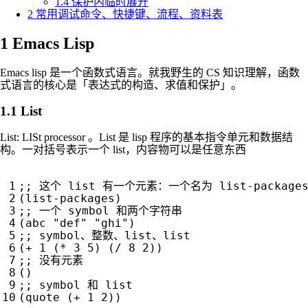
1.4
保护内临时展开
2
常用调试命令、快捷键、流程、资料表
1
Emacs Lisp
Emacs lisp 是一个函数式语言。就我野生的 CS 知识理解，函数
式语言的核心是「表达式的构造、求值和保护」。
1.1
List
List: LISt processor 。List 是 lisp 程序的基本指令单元和数据结
构。一对括号表示一个 list，内容物可以是任意东西
;; 这个 list 有一个元素：一个名为 list-packages
(
list-packages
)
;; 一个 symbol 和两个字符串
(
abc
"def"
"ghi"
)
;; symbol、整数、list、list
(
+
1
(
*
3
5
)
(
/
8
2
))
;; 没有元素
()
;; symbol 和 list
(
quote
(
+
1
2
))