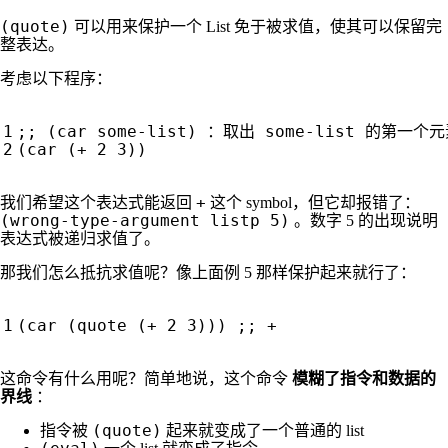
(quote)
可以用来保护一个 List 免于被求值，使其可以保留完
整表达。
考虑以下程序：
;; (car some-list) ：取出 some-list 的第一个
(
car
(
+
2
3
))
+
我们希望这个表达式能返回
这个 symbol，但它却报错了：
(wrong-type-argument listp 5)
。数字 5 的出现说明
表达式被递归求值了。
那我们怎么抵抗求值呢？像上面例 5 那样保护起来就行了：
(
car
(
quote
(
+
2
3
)))
;; +
这命令有什么用呢？简单地说，这个命令
模糊了指令和数据的
界线
：
(quote)
指令被
起来就变成了一个普通的 list