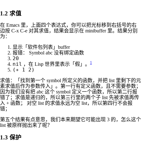
1.2
求值
在 Emacs 里，上面四个表达式，你可以把光标移到右括号的右
边按 C-x C-e 对其求值，结果会显示在 minibuffer 里。结果分别
为：
显示「软件包列表」buffer
报错： Symbol abc 没有绑定函数
20
1
nil
，在 Lisp 世界里表示「假」。
(+ 1 2)
求值：「找到第一个 symbol 所定义的函数，并把 list 里剩下的元
素求值后作为参数传入」。第一行有定义函数，且不需要参数；
因为我们没有把 abc 这个 symbol 定义一个函数，所以第二行报
错了；求值是递归的，所以第三行里的两个子 list 先被求值再传
入 + 函数； 对空 list 的求值永远为空 list，所以第四行不会报
错；
第五个结果有点意思，我们本来期望它可能出现 3 的，怎么这个
list 被原样抛出来了呢？
1.3
保护