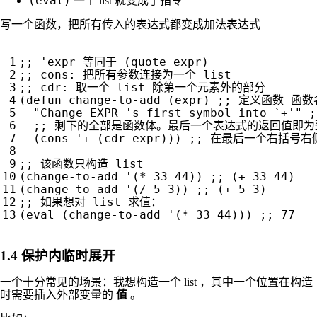
(eval)
一个 list 就变成了指令
写一个函数，把所有传入的表达式都变成加法表达式
;; 'expr 等同于 (quote expr)
;; cons: 把所有参数连接为一个 list
;; cdr: 取一个 list 除第一个元素外的部分
(
defun
change-to-add
(
expr
)
;; 定义函数 函
"Change EXPR 's first symbol into 
`+'
"
;; 剩下的全部是函数体。最后一个表达式的返回值即
(
cons
'+
(
cdr
expr
)))
;; 在最后一个右括号右侧
;; 该函数只构造 list
(
change-to-add
'
(
*
33
44
))
;; (+ 33 44)
(
change-to-add
'
(
/
5
3
))
;; (+ 5 3)
;; 如果想对 list 求值：
(
eval
(
change-to-add
'
(
*
33
44
)))
;; 77
1.4
保护内临时展开
一个十分常见的场景：我想构造一个 list ，其中一个位置在构造
时需要插入外部变量的
值
。