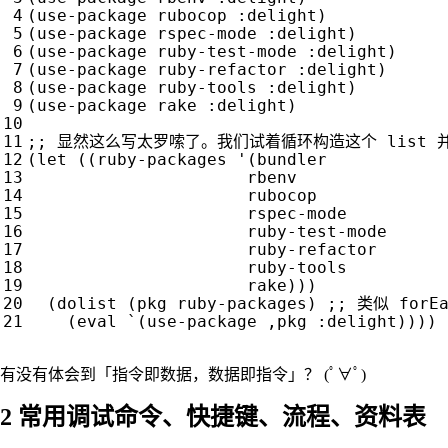
(
use-package
rubocop
:delight
)
(
use-package
rspec-mode
:delight
)
(
use-package
ruby-test-mode
:delight
)
(
use-package
ruby-refactor
:delight
)
(
use-package
ruby-tools
:delight
)
(
use-package
rake
:delight
)
;; 显然这么写太罗嗦了。我们试着循环构造这个 list 
(
let
((
ruby-packages
'
(
bundler
rbenv
rubocop
rspec-mode
ruby-test-mode
ruby-refactor
ruby-tools
rake
)))
(
dolist
(
pkg
ruby-packages
)
;; 类似 forEa
(
eval
`
(
use-package
,
pkg
:delight
))))
有没有体会到「指令即数据，数据即指令」？ (ﾟ∀ﾟ)
2
常用调试命令、快捷键、流程、资料表