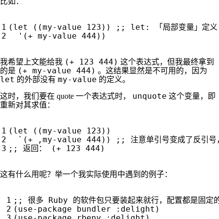
比如：
(
let
((
my-value
123
))
;; let: 「局部变量」定义
'
(
+
my-value
444
))
(+ 123 444)
我希望上文能给我
这个表达式，但我最终拿到
(+ my-value 444)
的是
。这结果显然是不可用的，因为
let
my-value
的外部没有
的定义。
unquote
这时，我们要在 quote 一个表达式时，
这个变量，即
重新对其求值：
(
let
((
my-value
123
))
`
(
+
,
my-value
444
))
;; 注意单引号变成了反引号
;; 返回： (+ 123 444)
这有什么用呢？举一个我实际使用中遇到的例子：
;; 很多 Ruby 的软件包只要装起来就行，配置都是固定
(
use-package
bundler
:delight
)
(
use-package
rbenv
:delight
)