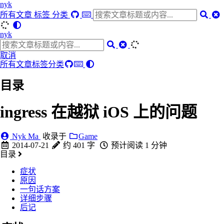
nyk
所有文章
标签
分类
nyk
取消
所有文章
标签
分类
目录
ingress 在越狱 iOS 上的问题
Nyk Ma
收录于
Game
2014-07-21
约 401 字
预计阅读 1 分钟
目录
症状
原因
一句话方案
详细步骤
后记