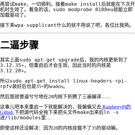
make
make install
再尝试
，一切顺利。接着
后就能在下次开
sudo modprobe 8188eu
机时生效了。着急的话，
就能立即
加载驱动了。
wpa-supplicant
接下来
什么的就不用说了吧，各位比我熟。
二逼步骤
sudo apt-get upgrade
其实上面
后，我的内核更新到了
3.12.35+
，但重启后才会生效，因此当时的内核是
3.12.28+
。
sudo apt-get install linux-headers-rpi-
所以
rpfv
装好后也是35+的headers。
然后我就傻逼兮兮地在28内核下折腾了三遍编译……
这事儿吧本来重启一下就能解决的，我偏偏又去
RaspberryPi的
make
ln -s
Github
下把源代码全拖下来把头文件
出来后
/lib/modules
进
里…
即使这样还没解决：因为28的内核挂载不了35的驱动嘛。