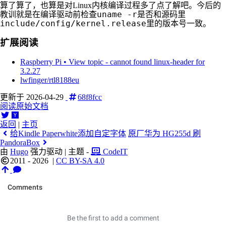
算了算了，也算是对Linux内核编译过程多了点了解吧。今后的
uname -r
教训就是在编译驱动前检查
是否和源码里
include/config/kernel.release
里的版本号一致。
扩展阅读
Raspberry Pi • View topic - cannot found linux-header for
3.2.27
lwfinger/rtl8188eu
更新于 2026-04-29
68f8fcc
阅读原始文档
返回
|
主页
给Kindle Paperwhite添加自定字体
原厂华为 HG255d 刷
PandoraBox
由
Hugo
强力驱动 | 主题 -
CodeIT
2011 - 2026
|
CC BY-SA 4.0