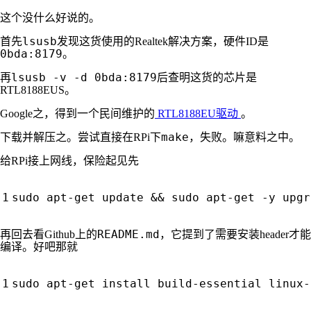
这个没什么好说的。
lsusb
首先
发现这货使用的Realtek解决方案，硬件ID是
0bda:8179
。
lsusb -v -d 0bda:8179
再
后查明这货的芯片是
RTL8188EUS。
Google之，得到一个民间维护的
RTL8188EU驱动
。
make
下载并解压之。尝试直接在RPi下
，失败。嘛意料之中。
给RPi接上网线，保险起见先
sudo apt-get update 
&&
README.md
再回去看Github上的
，它提到了需要安装header才能
编译。好吧那就